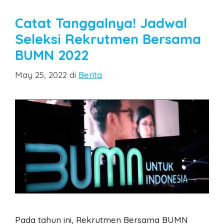
Catat Tanggalnya! Jadwal
Seleksi Rekrutmen Bersama
BUMN 2022
Categories
May 25, 2022
di
Berita
Pada tahun ini, Rekrutmen Bersama BUMN