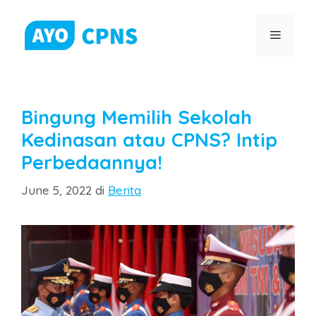
Skip
to
Menu
content
Bingung Memilih Sekolah
Kedinasan atau CPNS? Intip
Perbedaannya!
Categories
June 5, 2022
di
Berita