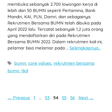
membuka sebanyak 2.700 lowongan kerja di
lebih dari 50 BUMN seperti Pertamina, Bank
Mandiri, KAI, PLN, Damri, dan sebagainya.
Rekrutmen Bersama BUMN telah dibuka pada
April 2022 lalu. Tercatat sebanyak 1,2 juta orang
yang mendaftarkan diri pada Rekrutmen
Bersama BUMN 2022. Dalam rekrutmen kali ini,
pelamar bisa melamar pada …
Selengkapnya…
Tags
bumn
,
core values
,
rekrutmen bersama
bumn
,
tkd
Post
Page
Page
Page
Page
Page
←
Previous
1
…
53
54
55
56
Next
→
navigation