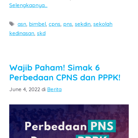
Selengkapnya…
Tags
asn
,
bimbel
,
cpns
,
pns
,
sekdin
,
sekolah
kedinasan
,
skd
Wajib Paham! Simak 6
Perbedaan CPNS dan PPPK!
Categories
June 4, 2022
di
Berita