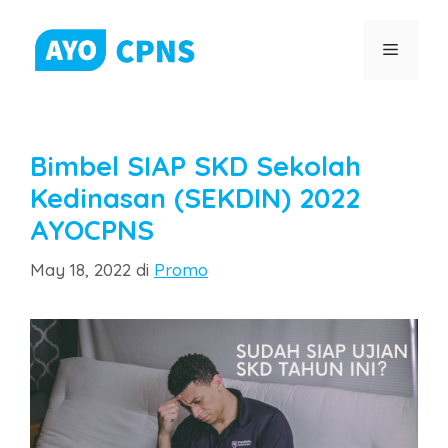
Skip
to
Menu
content
Bimbel SIAP SKD Sekolah
Kedinasan (SEKDIN) 2022
AYOCPNS
Categories
May 18, 2022
di
Promo