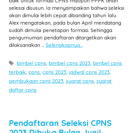
baik untuk formasi CPNS maupun PPPK telah
selesai disusun. Ia menyampaikan bahwa seleksi
akan dimulai lebih cepat dibanding tahun lalu.
Alex mengatakan, pada bulan April mendatang
sudah dimulai penetapan formasi. Sehingga
pengumuman pendaftaran ditargetkan akan
dilaksanakan …
Selengkapnya…
Tags
bimbel cpns
,
bimbel cpns 2023
,
bimbel cpns
terbaik
,
cpns
,
cpns 2023
,
jadwal cpns 2023
,
pembukaan cpns 2023
,
syarat cpns
,
syarat
daftar cpns
Pendaftaran Seleksi CPNS
2023 Dibuka Bulan Juni!