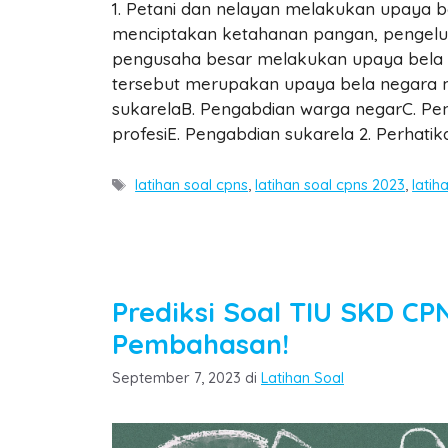
1. Petani dan nelayan melakukan upaya 
menciptakan ketahanan pangan, pengelu
pengusaha besar melakukan upaya bela
tersebut merupakan upaya bela negara m
sukarelaB. Pengabdian warga negarC. Pe
profesiE. Pengabdian sukarela 2. Perhati
Tags
latihan soal cpns
,
latihan soal cpns 2023
,
latih
Prediksi Soal TIU SKD C
Pembahasan!
Categories
September 7, 2023
di
Latihan Soal