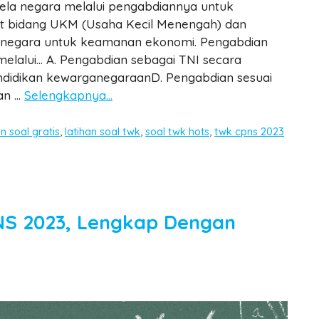
bela negara melalui pengabdiannya untuk
t bidang UKM (Usaha Kecil Menengah) dan
 negara untuk keamanan ekonomi. Pengabdian
elalui… A. Pengabdian sebagai TNI secara
ndidikan kewarganegaraanD. Pengabdian sesuai
kan …
Selengkapnya…
an soal gratis
,
latihan soal twk
,
soal twk hots
,
twk cpns 2023
PNS 2023, Lengkap Dengan