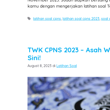
kamu dengan mengerjakan latihan soal 
Tags
latihan soal cpns
,
latihan soal cpns 2023
,
soal 
TWK CPNS 2023 – Asah 
Sini!
Categories
August 8, 2023
di
Latihan Soal