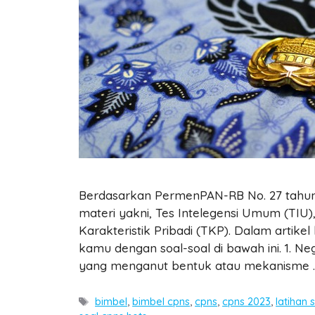
Berdasarkan PermenPAN-RB No. 27 tahun 2
materi yakni, Tes Intelegensi Umum (TI
Karakteristik Pribadi (TKP). Dalam artik
kamu dengan soal-soal di bawah ini. 1. 
yang menganut bentuk atau mekanisme
Tags
bimbel
,
bimbel cpns
,
cpns
,
cpns 2023
,
latihan 