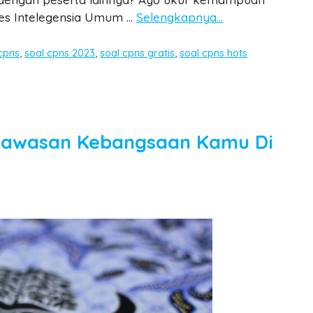
Tes Intelegensia Umum …
Selengkapnya…
cpns
,
soal cpns 2023
,
soal cpns gratis
,
soal cpns hots
Wawasan Kebangsaan Kamu Di