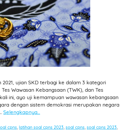
021, ujian SKD terbagi ke dalam 3 kategori
U), Tes Wawasan Kebangsaan (TWK), dan Tes
el kali ini, ayo uji kemampuan wawasan kebangsaan
Negara dengan sistem demokrasi merupakan negara
 …
Selengkapnya…
soal cpns
,
latihan soal cpns 2023
,
soal cpns
,
soal cpns 2023
,