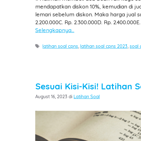
mendapatkan diskon 10%, kemudian di jua
lemari sebelum diskon. Maka harga jual sat
2.200.000C. Rp. 2.300.000D. Rp. 2.400.000E. 
Selengkapnya…
Tags
latihan soal cpns
,
latihan soal cpns 2023
,
soal 
Sesuai Kisi-Kisi! Latihan
Categories
August 16, 2023
di
Latihan Soal