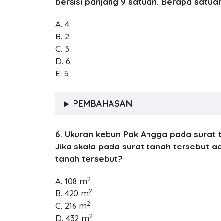
bersisi panjang 9 satuan. Berapa satua
A. 4.
B. 2.
C. 3.
D. 6.
E. 5.
PEMBAHASAN
6. Ukuran kebun Pak Angga pada surat t
Jika skala pada surat tanah tersebut a
tanah tersebut?
2
A. 108 m
2
B. 420 m
2
C. 216 m
2
D. 432 m