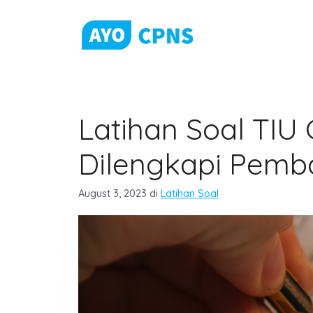
Skip
to
content
Latihan Soal TIU
Dilengkapi Pemb
Categories
August 3, 2023
di
Latihan Soal