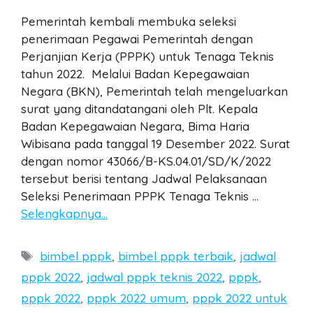
Pemerintah kembali membuka seleksi
penerimaan Pegawai Pemerintah dengan
Perjanjian Kerja (PPPK) untuk Tenaga Teknis
tahun 2022. Melalui Badan Kepegawaian
Negara (BKN), Pemerintah telah mengeluarkan
surat yang ditandatangani oleh Plt. Kepala
Badan Kepegawaian Negara, Bima Haria
Wibisana pada tanggal 19 Desember 2022. Surat
dengan nomor 43066/B-KS.04.01/SD/K/2022
tersebut berisi tentang Jadwal Pelaksanaan
Seleksi Penerimaan PPPK Tenaga Teknis …
Selengkapnya…
Tags
bimbel pppk
,
bimbel pppk terbaik
,
jadwal
pppk 2022
,
jadwal pppk teknis 2022
,
pppk
,
pppk 2022
,
pppk 2022 umum
,
pppk 2022 untuk