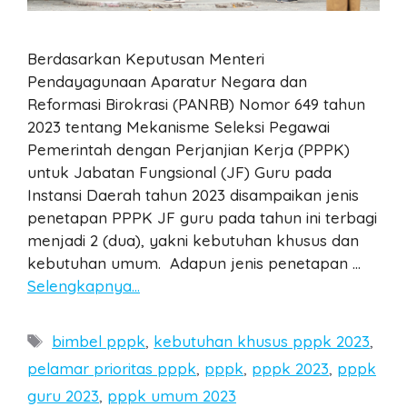
Berdasarkan Keputusan Menteri
Pendayagunaan Aparatur Negara dan
Reformasi Birokrasi (PANRB) Nomor 649 tahun
2023 tentang Mekanisme Seleksi Pegawai
Pemerintah dengan Perjanjian Kerja (PPPK)
untuk Jabatan Fungsional (JF) Guru pada
Instansi Daerah tahun 2023 disampaikan jenis
penetapan PPPK JF guru pada tahun ini terbagi
menjadi 2 (dua), yakni kebutuhan khusus dan
kebutuhan umum. Adapun jenis penetapan …
Selengkapnya…
Tags
bimbel pppk
,
kebutuhan khusus pppk 2023
,
pelamar prioritas pppk
,
pppk
,
pppk 2023
,
pppk
guru 2023
,
pppk umum 2023