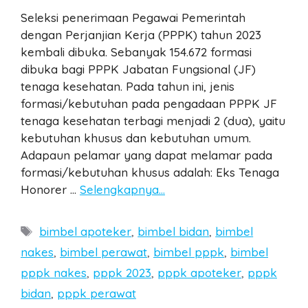
Seleksi penerimaan Pegawai Pemerintah
dengan Perjanjian Kerja (PPPK) tahun 2023
kembali dibuka. Sebanyak 154.672 formasi
dibuka bagi PPPK Jabatan Fungsional (JF)
tenaga kesehatan. Pada tahun ini, jenis
formasi/kebutuhan pada pengadaan PPPK JF
tenaga kesehatan terbagi menjadi 2 (dua), yaitu
kebutuhan khusus dan kebutuhan umum.
Adapaun pelamar yang dapat melamar pada
formasi/kebutuhan khusus adalah: Eks Tenaga
Honorer …
Selengkapnya…
Tags
bimbel apoteker
,
bimbel bidan
,
bimbel
nakes
,
bimbel perawat
,
bimbel pppk
,
bimbel
pppk nakes
,
pppk 2023
,
pppk apoteker
,
pppk
bidan
,
pppk perawat