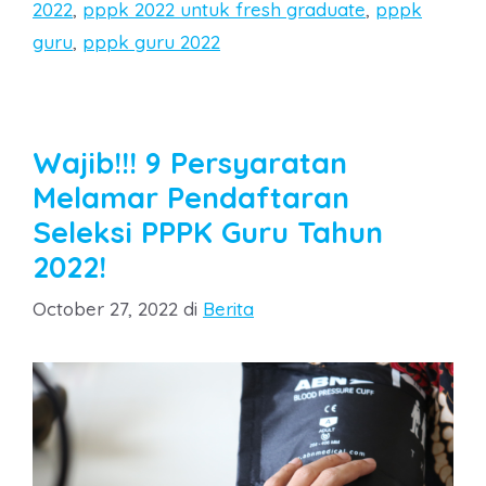
2022
,
pppk 2022 untuk fresh graduate
,
pppk
guru
,
pppk guru 2022
Wajib!!! 9 Persyaratan
Melamar Pendaftaran
Seleksi PPPK Guru Tahun
2022!
Categories
October 27, 2022
di
Berita