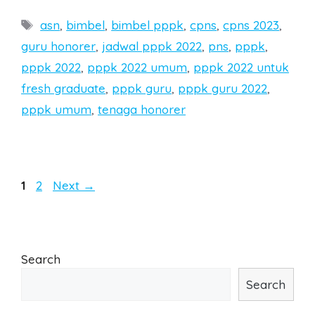
Tags
asn
,
bimbel
,
bimbel pppk
,
cpns
,
cpns 2023
,
guru honorer
,
jadwal pppk 2022
,
pns
,
pppk
,
pppk 2022
,
pppk 2022 umum
,
pppk 2022 untuk
fresh graduate
,
pppk guru
,
pppk guru 2022
,
pppk umum
,
tenaga honorer
Post
Page
Page
1
2
Next
→
navigation
Search
Search