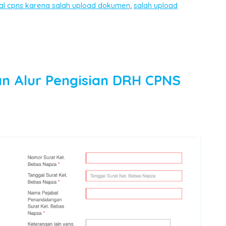
al cpns karena salah upload dokumen
,
salah upload
n Alur Pengisian DRH CPNS