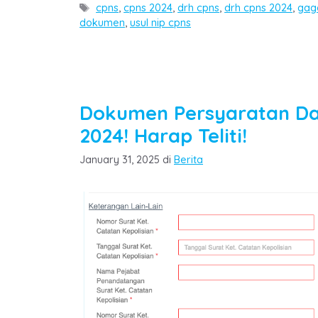
Tags
cpns
,
cpns 2024
,
drh cpns
,
drh cpns 2024
,
gag
dokumen
,
usul nip cpns
Dokumen Persyaratan Da
2024! Harap Teliti!
Categories
January 31, 2025
di
Berita