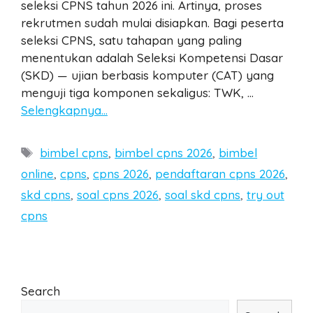
seleksi CPNS tahun 2026 ini. Artinya, proses
rekrutmen sudah mulai disiapkan. Bagi peserta
seleksi CPNS, satu tahapan yang paling
menentukan adalah Seleksi Kompetensi Dasar
(SKD) — ujian berbasis komputer (CAT) yang
menguji tiga komponen sekaligus: TWK, …
Selengkapnya…
Tags
bimbel cpns
,
bimbel cpns 2026
,
bimbel
online
,
cpns
,
cpns 2026
,
pendaftaran cpns 2026
,
skd cpns
,
soal cpns 2026
,
soal skd cpns
,
try out
cpns
Search