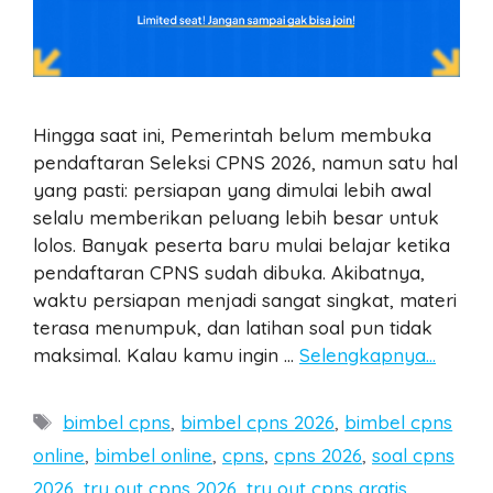
Hingga saat ini, Pemerintah belum membuka
pendaftaran Seleksi CPNS 2026, namun satu hal
yang pasti: persiapan yang dimulai lebih awal
selalu memberikan peluang lebih besar untuk
lolos. Banyak peserta baru mulai belajar ketika
pendaftaran CPNS sudah dibuka. Akibatnya,
waktu persiapan menjadi sangat singkat, materi
terasa menumpuk, dan latihan soal pun tidak
maksimal. Kalau kamu ingin …
Selengkapnya…
Tags
bimbel cpns
,
bimbel cpns 2026
,
bimbel cpns
online
,
bimbel online
,
cpns
,
cpns 2026
,
soal cpns
2026
,
try out cpns 2026
,
try out cpns gratis