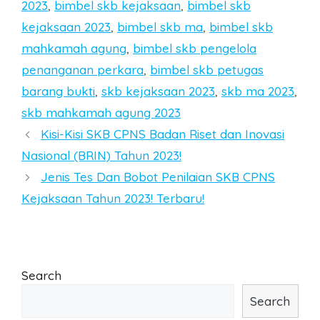
2023
,
bimbel skb kejaksaan
,
bimbel skb
kejaksaan 2023
,
bimbel skb ma
,
bimbel skb
mahkamah agung
,
bimbel skb pengelola
penanganan perkara
,
bimbel skb petugas
barang bukti
,
skb kejaksaan 2023
,
skb ma 2023
,
skb mahkamah agung 2023
Post
Kisi-Kisi SKB CPNS Badan Riset dan Inovasi
navigation
Nasional (BRIN) Tahun 2023!
Jenis Tes Dan Bobot Penilaian SKB CPNS
Kejaksaan Tahun 2023! Terbaru!
Search
Search