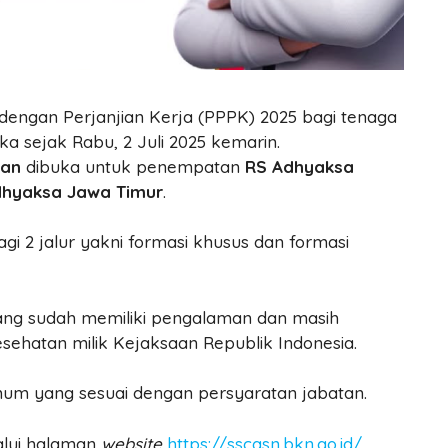
dengan Perjanjian Kerja (PPPK) 2025 bagi tenaga
a sejak Rabu, 2 Juli 2025 kemarin.
tan
dibuka untuk penempatan
RS Adhyaksa
dhyaksa Jawa Timur
.
gi 2 jalur yakni formasi khusus dan formasi
ang sudah memiliki pengalaman dan masih
esehatan milik Kejaksaan Republik Indonesia.
um yang sesuai dengan persyaratan jabatan.
alui halaman
website
https://sscasn.bkn.go.id/