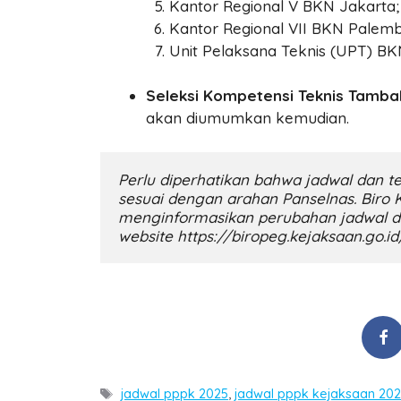
Kantor Regional V BKN Jakarta;
Kantor Regional VII BKN Palem
Unit Pelaksana Teknis (UPT) BK
Seleksi Kompetensi Teknis Tamb
akan diumumkan kemudian.
Perlu diperhatikan bahwa jadwal dan t
sesuai dengan arahan Panselnas. Biro 
menginformasikan perubahan jadwal d
website https://biropeg.kejaksaan.go.i
Tags
jadwal pppk 2025
,
jadwal pppk kejaksaan 20