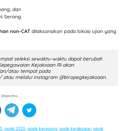
bang; dan
N Serang.
ahan non-CAT
dilaksanakan pada lokasi ujian yang
empat seleksi sewaktu-waktu dapat berubah 
Kepegawaian Kejaksaan RI akan 
an/atau tempat pada 
d/ atau melalui instagram @biropegkejaksaan.
Share this...
25
,
pppk 2025
,
pppk kejagung
,
pppk kejaksaan
,
pppk