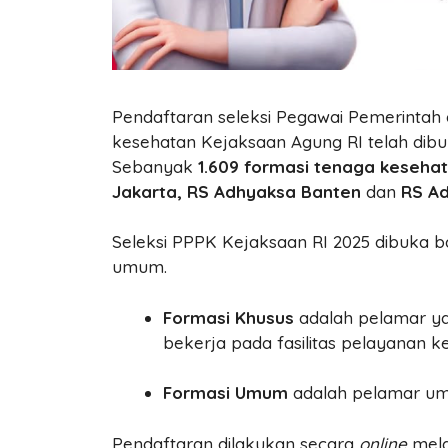
Pendaftaran seleksi Pegawai Pemerintah 
kesehatan Kejaksaan Agung RI telah dibuk
Sebanyak
1.609 formasi
tenaga keseha
Jakarta, RS Adhyaksa Banten
dan
RS A
Seleksi PPPK Kejaksaan RI 2025 dibuka ba
umum.
Formasi Khusus
adalah pelamar y
bekerja pada fasilitas pelayanan k
Formasi Umum
adalah pelamar um
Pendaftaran dilakukan secara
online
mel