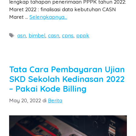
lengkap tahapan penerimaan PPPK tahun 2022:
Maret 2022 : finalisasi data kebutuhan CASN
Maret …
Selengkapnya…
Tags
asn
,
bimbel
,
casn
,
cpns
,
pppk
Tata Cara Pembayaran Ujian
SKD Sekolah Kedinasan 2022
– Pakai Kode Billing
Categories
May 20, 2022
di
Berita