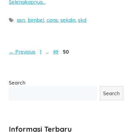
Selengkapnya…
Tags
asn
,
bimbel
,
cpns
,
sekdin
,
skd
Post
Page
Page
Page
←
Previous
1
…
49
50
navigation
Search
Search
Informasi Terbaru