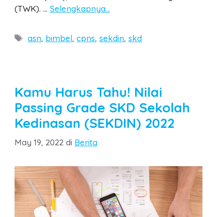
(TWK). …
Selengkapnya…
Tags
asn
,
bimbel
,
cpns
,
sekdin
,
skd
Kamu Harus Tahu! Nilai
Passing Grade SKD Sekolah
Kedinasan (SEKDIN) 2022
Categories
May 19, 2022
di
Berita