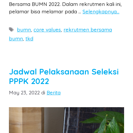
Bersama BUMN 2022. Dalam rekrutmen kali ini,
pelamar bisa melamar pada …
Selengkapnya…
Tags
bumn
,
core values
,
rekrutmen bersama
bumn
,
tkd
Jadwal Pelaksanaan Seleksi
PPPK 2022
Categories
May 23, 2022
di
Berita