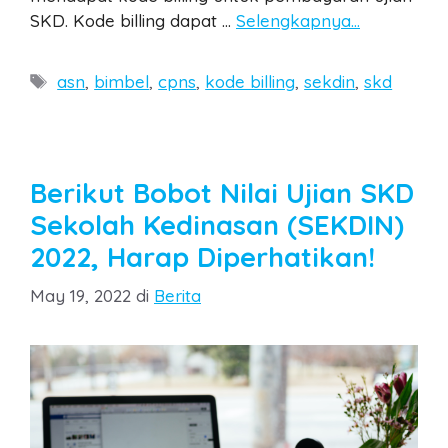
SKD. Kode billing dapat …
Selengkapnya…
Tags
asn
,
bimbel
,
cpns
,
kode billing
,
sekdin
,
skd
Berikut Bobot Nilai Ujian SKD
Sekolah Kedinasan (SEKDIN)
2022, Harap Diperhatikan!
Categories
May 19, 2022
di
Berita