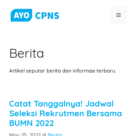
Skip
to
Menu
content
Berita
Artikel seputar berita dan informasi terbaru.
Catat Tanggalnya! Jadwal
Seleksi Rekrutmen Bersama
BUMN 2022
Categories
May 25, 2022
di
Berita