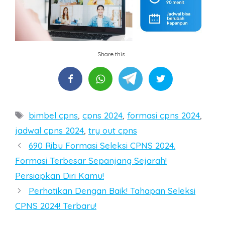
Share this...
Tags
bimbel cpns
,
cpns 2024
,
formasi cpns 2024
,
jadwal cpns 2024
,
try out cpns
Post
690 Ribu Formasi Seleksi CPNS 2024.
navigation
Formasi Terbesar Sepanjang Sejarah!
Persiapkan Diri Kamu!
Perhatikan Dengan Baik! Tahapan Seleksi
CPNS 2024! Terbaru!